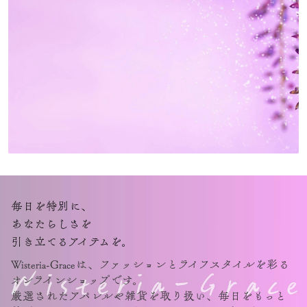
毎日を特別に、
あなたらしさを
引き立てるアイテムを。
Wisteria-Graceは、
ファッションとライフスタイルを彩る
オンラインショップ
です。
厳選されたアパレルや雑貨を取り扱い、
毎日をもっと